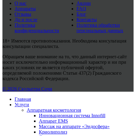
О нас
Акции
Аппараты
FAQ
Отзывы
Блог
До и после
Контакты
Политика
Политика обработки
конфиденциальности
персональных данных
18+ Имеются противопоказания. Необходима консультация
консультации специалиста.
Обращаем ваше внимание на то, что данный интернет-сайт
носит исключительно информационный характер и ни при
каких условиях не является публичной офертой,
определяемой положениями Статьи 437(2) Гражданского
кодекса Российской Федерации.
© 2026 Скульптра Сочи
Главная
Услуги
Аппаратная косметология
Инновационная система Innofill
Аппарат EMS
Массаж на аппарате «Эндосфера»
Криолиполиз