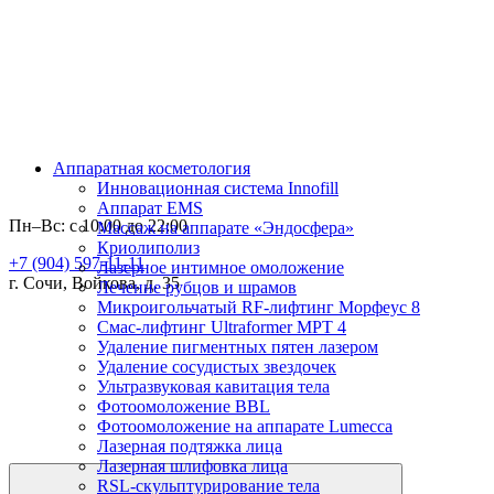
Аппаратная косметология
Инновационная система Innofill
Аппарат EMS
Пн–Вс: с 10:00 до 22:00
Массаж на аппарате «Эндосфера»
Криолиполиз
+7 (904) 597-11-11
Лазерное интимное омоложение
г. Сочи, Войкова, д. 35
Лечение рубцов и шрамов
Микроигольчатый RF-лифтинг Морфеус 8
Смас-лифтинг Ultraformer MPT 4
Удаление пигментных пятен лазером
Удаление сосудистых звездочек
Ультразвуковая кавитация тела
Фотоомоложение BBL
Фотоомоложение на аппарате Lumecca
Лазерная подтяжка лица
Лазерная шлифовка лица
RSL-скульптурирование тела