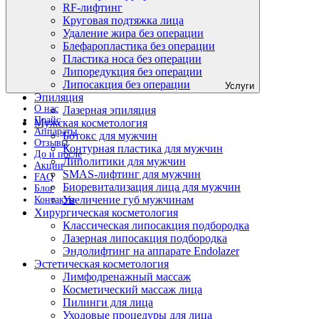
RF-лифтинг
Круговая подтяжка лица
Удаление жира без операции
Блефаропластика без операции
Пластика носа без операции
Липоредукция без операции
Липосакция без операции
Услуги
Эпиляция
О нас
Лазерная эпиляция
Прайс
Мужская косметология
Аппараты
Ботокс для мужчин
Отзывы
Контурная пластика для мужчин
До и после
Липолитики для мужчин
Акции
SMAS-лифтинг для мужчин
FAQ
Биоревитализация лица для мужчин
Блог
Увеличение губ мужчинам
Контакты
Хирургическая косметология
Классическая липосакция подбородка
Лазерная липосакция подбородка
Эндолифтинг на аппарате Endolazer
Эстетическая косметология
Лимфодренажный массаж
Косметический массаж лица
Пилинги для лица
Уходовые процедуры для лица