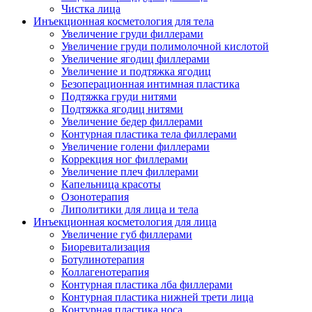
Чистка лица
Инъекционная косметология для тела
Увеличение груди филлерами
Увеличение груди полимолочной кислотой
Увеличение ягодиц филлерами
Увеличение и подтяжка ягодиц
Безоперационная интимная пластика
Подтяжка груди нитями
Подтяжка ягодиц нитями
Увеличение бедер филлерами
Контурная пластика тела филлерами
Увеличение голени филлерами
Коррекция ног филлерами
Увеличение плеч филлерами
Капельница красоты
Озонотерапия
Липолитики для лица и тела
Инъекционная косметология для лица
Увеличение губ филлерами
Биоревитализация
Ботулинотерапия
Коллагенотерапия
Контурная пластика лба филлерами
Контурная пластика нижней трети лица
Контурная пластика носа