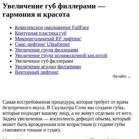
Увеличение губ филлерами —
гармония и красота
Комплексное омоложение FullFace
Контурная пластика губ
Микроигольчатый RF лифтинг
Смас-лифтинг Ultraformer
Увеличение груди филлерами
Увеличение груди полимолочной кислотой
Увеличение губ филлерами
Увеличение ягодиц филлерами
Векторный лифтинг
Самая востребованная процедура, которая требует от врача
безупречного вкуса. В Скульптра Сочи мы создаем губы,
которые подходят вашему лицу, а не живут отдельно от него.
Задача увеличения — восполнить дефицит объема, который
может быть врожденным или возрастным (с годами губы
становятся тоньше и суше).