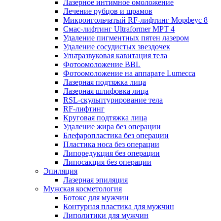
Лазерное интимное омоложение
Лечение рубцов и шрамов
Микроигольчатый RF-лифтинг Морфеус 8
Смас-лифтинг Ultraformer MPT 4
Удаление пигментных пятен лазером
Удаление сосудистых звездочек
Ультразвуковая кавитация тела
Фотоомоложение BBL
Фотоомоложение на аппарате Lumecca
Лазерная подтяжка лица
Лазерная шлифовка лица
RSL-скульптурирование тела
RF-лифтинг
Круговая подтяжка лица
Удаление жира без операции
Блефаропластика без операции
Пластика носа без операции
Липоредукция без операции
Липосакция без операции
Эпиляция
Лазерная эпиляция
Мужская косметология
Ботокс для мужчин
Контурная пластика для мужчин
Липолитики для мужчин