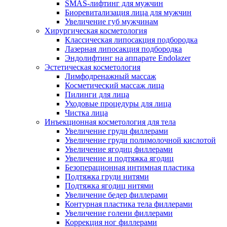
SMAS-лифтинг для мужчин
Биоревитализация лица для мужчин
Увеличение губ мужчинам
Хирургическая косметология
Классическая липосакция подбородка
Лазерная липосакция подбородка
Эндолифтинг на аппарате Endolazer
Эстетическая косметология
Лимфодренажный массаж
Косметический массаж лица
Пилинги для лица
Уходовые процедуры для лица
Чистка лица
Инъекционная косметология для тела
Увеличение груди филлерами
Увеличение груди полимолочной кислотой
Увеличение ягодиц филлерами
Увеличение и подтяжка ягодиц
Безоперационная интимная пластика
Подтяжка груди нитями
Подтяжка ягодиц нитями
Увеличение бедер филлерами
Контурная пластика тела филлерами
Увеличение голени филлерами
Коррекция ног филлерами