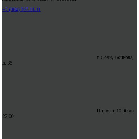
+7 (904) 597-11-11
г. Сочи, Войкова,
д. 35
Пн–вс: с 10:00 до
22:00