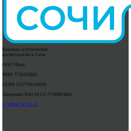
Клиника эстетической
косметологии в Сочи
ООО Ника
ИНН 7736335841
ОГРН 1217700336050
Лицензия Л041-01137-77/00003681
+7 (904) 597-11-11