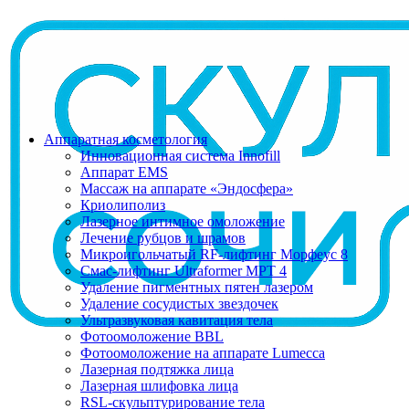
Аппаратная косметология
Инновационная система Innofill
Аппарат EMS
Массаж на аппарате «Эндосфера»
Криолиполиз
Лазерное интимное омоложение
Лечение рубцов и шрамов
Микроигольчатый RF-лифтинг Морфеус 8
Смас-лифтинг Ultraformer MPT 4
Удаление пигментных пятен лазером
Удаление сосудистых звездочек
Ультразвуковая кавитация тела
Фотоомоложение BBL
Фотоомоложение на аппарате Lumecca
Лазерная подтяжка лица
Лазерная шлифовка лица
RSL-скульптурирование тела