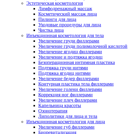
Эстетическая косметология
Лимфодренажный массаж
Косметический массаж лица
Пилинги для лица
Уходовые процедуры для лица
Чистка лица
Инъекционная косметология для тела
Увеличение груди филлерами
Увеличение груди полимолочной кислотой
Увеличение ягодиц филлерами
Увеличение и подтяжка ягодиц
Безоперационная интимная пластика
Подтяжка груди нитями
Подтяжка ягодиц нитями
Увеличение бедер филлерами
Контурная пластика тела филлерами
Увеличение голени филлерами
Коррекция ног филлерами
Увеличение плеч филлерами
Капельница красоты
Озонотерапия
Липолитики для лица и тела
Инъекционная косметология для лица
Увеличение губ филлерами
Биоревитализация