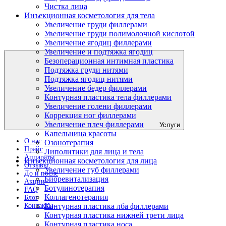
Чистка лица
Инъекционная косметология для тела
Увеличение груди филлерами
Увеличение груди полимолочной кислотой
Увеличение ягодиц филлерами
Увеличение и подтяжка ягодиц
Безоперационная интимная пластика
Подтяжка груди нитями
Подтяжка ягодиц нитями
Увеличение бедер филлерами
Контурная пластика тела филлерами
Увеличение голени филлерами
Коррекция ног филлерами
Увеличение плеч филлерами
Услуги
Капельница красоты
О нас
Озонотерапия
Прайс
Липолитики для лица и тела
Аппараты
Инъекционная косметология для лица
Отзывы
Увеличение губ филлерами
До и после
Биоревитализация
Акции
Ботулинотерапия
FAQ
Коллагенотерапия
Блог
Контурная пластика лба филлерами
Контакты
Контурная пластика нижней трети лица
Контурная пластика носа