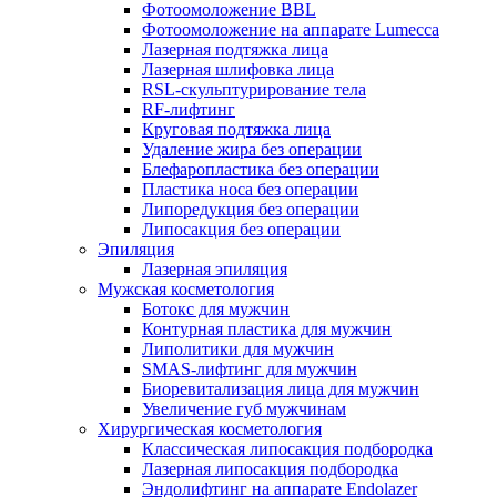
Фотоомоложение BBL
Фотоомоложение на аппарате Lumecca
Лазерная подтяжка лица
Лазерная шлифовка лица
RSL-скульптурирование тела
RF-лифтинг
Круговая подтяжка лица
Удаление жира без операции
Блефаропластика без операции
Пластика носа без операции
Липоредукция без операции
Липосакция без операции
Эпиляция
Лазерная эпиляция
Мужская косметология
Ботокс для мужчин
Контурная пластика для мужчин
Липолитики для мужчин
SMAS-лифтинг для мужчин
Биоревитализация лица для мужчин
Увеличение губ мужчинам
Хирургическая косметология
Классическая липосакция подбородка
Лазерная липосакция подбородка
Эндолифтинг на аппарате Endolazer