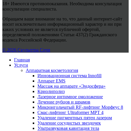
18+ Имеются противопоказания. Необходима консультация
консультации специалиста.
Обращаем ваше внимание на то, что данный интернет-сайт
носит исключительно информационный характер и ни при
каких условиях не является публичной офертой,
определяемой положениями Статьи 437(2) Гражданского
кодекса Российской Федерации.
© 2026 Скульптра Сочи
Главная
Услуги
Аппаратная косметология
Инновационная система Innofill
Аппарат EMS
Массаж на аппарате «Эндосфера»
Криолиполиз
Лазерное интимное омоложение
Лечение рубцов и шрамов
Микроигольчатый RF-лифтинг Морфеус 8
Смас-лифтинг Ultraformer MPT 4
Удаление пигментных пятен лазером
Удаление сосудистых звездочек
Ультразвуковая кавитация тела