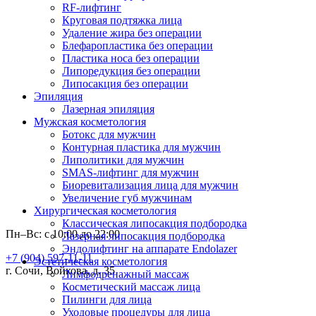
RF-лифтинг
Круговая подтяжка лица
Удаление жира без операции
Блефаропластика без операции
Пластика носа без операции
Липоредукция без операции
Липосакция без операции
Эпиляция
Лазерная эпиляция
Мужская косметология
Ботокс для мужчин
Контурная пластика для мужчин
Липолитики для мужчин
SMAS-лифтинг для мужчин
Биоревитализация лица для мужчин
Увеличение губ мужчинам
Хирургическая косметология
Классическая липосакция подбородка
Пн–Вс: с 10:00 до 22:00
Лазерная липосакция подбородка
Эндолифтинг на аппарате Endolazer
+7 (904) 597-11-11
Эстетическая косметология
г. Сочи, Войкова, д. 35
Лимфодренажный массаж
Косметический массаж лица
Пилинги для лица
Уходовые процедуры для лица