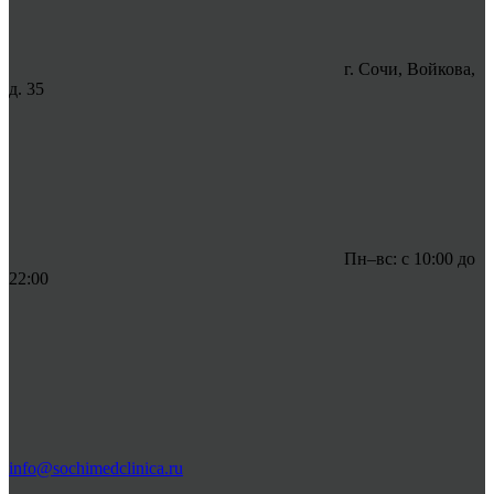
г. Сочи, Войкова,
д. 35
Пн–вс: с 10:00 до
22:00
info@sochimedclinica.ru