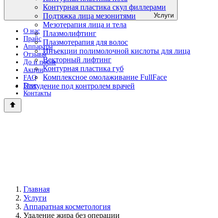
Контурная пластика скул филлерами
Услуги
Подтяжка лица мезонитями
Мезотерапия лица и тела
О нас
Плазмолифтинг
Прайс
Плазмотерапия для волос
Аппараты
Инъекции полимолочной кислоты для лица
Отзывы
Векторный лифтинг
До и после
Контурная пластика губ
Акции
Комплексное омолаживание FullFace
FAQ
Блог
Похудение под контролем врачей
Контакты
Главная
Услуги
Аппаратная косметология
Удаление жира без операции