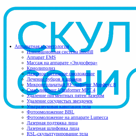
Аппаратная косметология
Инновационная система Innofill
Аппарат EMS
Массаж на аппарате «Эндосфера»
Криолиполиз
Лазерное интимное омоложение
Лечение рубцов и шрамов
Микроигольчатый RF-лифтинг Морфеус 8
Смас-лифтинг Ultraformer MPT 4
Удаление пигментных пятен лазером
Удаление сосудистых звездочек
Ультразвуковая кавитация тела
Фотоомоложение BBL
Фотоомоложение на аппарате Lumecca
Лазерная подтяжка лица
Лазерная шлифовка лица
RSL-скульптурирование тела