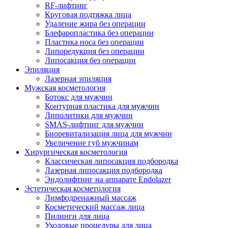
RF-лифтинг
Круговая подтяжка лица
Удаление жира без операции
Блефаропластика без операции
Пластика носа без операции
Липоредукция без операции
Липосакция без операции
Эпиляция
Лазерная эпиляция
Мужская косметология
Ботокс для мужчин
Контурная пластика для мужчин
Липолитики для мужчин
SMAS-лифтинг для мужчин
Биоревитализация лица для мужчин
Увеличение губ мужчинам
Хирургическая косметология
Классическая липосакция подбородка
Лазерная липосакция подбородка
Эндолифтинг на аппарате Endolazer
Эстетическая косметология
Лимфодренажный массаж
Косметический массаж лица
Пилинги для лица
Уходовые процедуры для лица