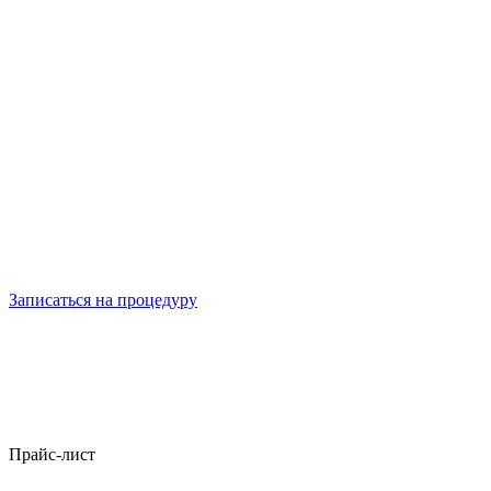
Автор комбинированной техники лифтинга (лазер + инъекции)
Работа с выраженной деформацией и сложными случаями
Глубокое воздействие на связки, SMAS и подкожные структуры
Минимум травмы и быстрый восстановительный период
Индивидуальные схемы без чрезмерного эффекта
Записаться на процедуру
Прайс-лист