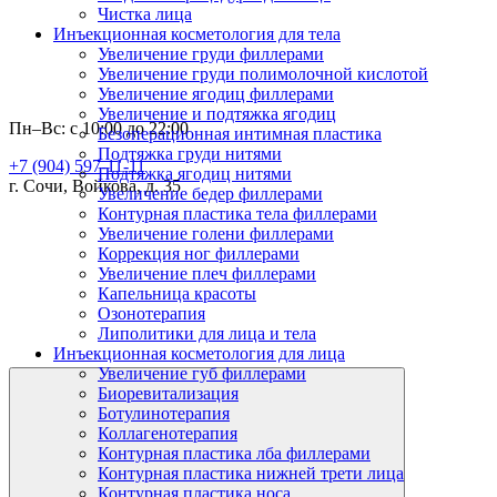
Чистка лица
Инъекционная косметология для тела
Увеличение груди филлерами
Увеличение груди полимолочной кислотой
Увеличение ягодиц филлерами
Увеличение и подтяжка ягодиц
Пн–Вс: с 10:00 до 22:00
Безоперационная интимная пластика
Подтяжка груди нитями
+7 (904) 597-11-11
Подтяжка ягодиц нитями
г. Сочи, Войкова, д. 35
Увеличение бедер филлерами
Контурная пластика тела филлерами
Увеличение голени филлерами
Коррекция ног филлерами
Увеличение плеч филлерами
Капельница красоты
Озонотерапия
Липолитики для лица и тела
Инъекционная косметология для лица
Увеличение губ филлерами
Биоревитализация
Ботулинотерапия
Коллагенотерапия
Контурная пластика лба филлерами
Контурная пластика нижней трети лица
Контурная пластика носа