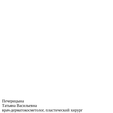
Печерицына
Татьяна Васильевна
Е
врач-дерматокосметолог, пластический хирург
А