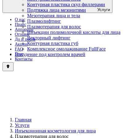
Контурная пластика скул филлерами
Услуги
Подтяжка лица мезонитями
Мезотерапия лица и тела
О нас
Плазмолифтинг
Прайс
Плазмотерапия для волос
Аппараты
Инъекции полимолочной кислоты для лица
Отзывы
Векторный лифтинг
До и после
Контурная пластика губ
Акции
Комплексное омолаживание FullFace
FAQ
Блог
Похудение под контролем врачей
Контакты
Главная
Услуги
Инъекционная косметология для лица
Плазмотерапия для волос