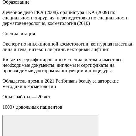
Образование
Лечебное дело ГКА (2008), ординатура ГКА (2009) по
Л
специальности хирургия, переподготовка по специальности
дерматовенерология, косметология (2010)
в
Специализация
п
Эксперт по инъекционной косметологии: контурная пластика
а
лица и тела, нитевой лифтинг, векторный лифтинг
Р
Является сертифицированным специалистом и имеет все
Я
необходимые документы, дипломы и сертификаты на
н
производимые доктором манипуляции и процедуры.
п
Обладатель премии 2021 Performans beauty
за авторские
методики в косметологии
Опыт работы —
20 лет
1000+
довольных пациентов