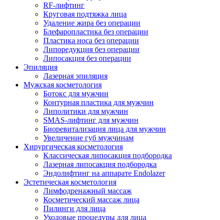
RF-лифтинг
Круговая подтяжка лица
Удаление жира без операции
Блефаропластика без операции
Пластика носа без операции
Липоредукция без операции
Липосакция без операции
Эпиляция
Лазерная эпиляция
Мужская косметология
Ботокс для мужчин
Контурная пластика для мужчин
Липолитики для мужчин
SMAS-лифтинг для мужчин
Биоревитализация лица для мужчин
Увеличение губ мужчинам
Хирургическая косметология
Классическая липосакция подбородка
Лазерная липосакция подбородка
Эндолифтинг на аппарате Endolazer
Эстетическая косметология
Лимфодренажный массаж
Косметический массаж лица
Пилинги для лица
Уходовые процедуры для лица