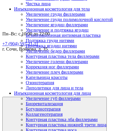
Чистка лица
Инъекционная косметология для тела
Увеличение груди филлерами
Увеличение груди полимолочной кислотой
Увеличение ягодиц филлерами
Увеличение и подтяжка ягодиц
Пн–Вс: с 10:00 до 22:00
Безоперационная интимная пластика
Подтяжка груди нитями
+7 (904) 597-11-11
Подтяжка ягодиц нитями
г. Сочи, Войкова, д. 35
Увеличение бедер филлерами
Контурная пластика тела филлерами
Увеличение голени филлерами
Коррекция ног филлерами
Увеличение плеч филлерами
Капельница красоты
Озонотерапия
Липолитики для лица и тела
Инъекционная косметология для лица
Увеличение губ филлерами
Биоревитализация
Ботулинотерапия
Коллагенотерапия
Контурная пластика лба филлерами
Контурная пластика нижней трети лица
Контурная пластика носа