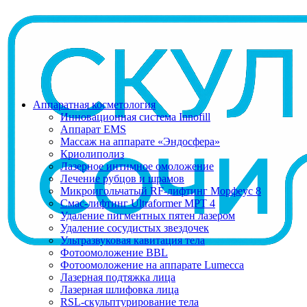
Аппаратная косметология
Инновационная система Innofill
Аппарат EMS
Массаж на аппарате «Эндосфера»
Криолиполиз
Лазерное интимное омоложение
Лечение рубцов и шрамов
Микроигольчатый RF-лифтинг Морфеус 8
Смас-лифтинг Ultraformer MPT 4
Удаление пигментных пятен лазером
Удаление сосудистых звездочек
Ультразвуковая кавитация тела
Фотоомоложение BBL
Фотоомоложение на аппарате Lumecca
Лазерная подтяжка лица
Лазерная шлифовка лица
RSL-скульптурирование тела