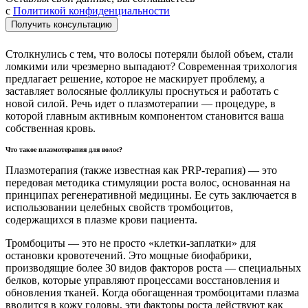
с
Политикой конфиденциальности
Получить консультацию
Столкнулись с тем, что волосы потеряли былой объем, стали
ломкими или чрезмерно выпадают? Современная трихология
предлагает решение, которое не маскирует проблему, а
заставляет волосяные фолликулы проснуться и работать с
новой силой. Речь идет о плазмотерапии — процедуре, в
которой главным активным компонентом становится ваша
собственная кровь.
Что такое плазмотерапия для волос?
Плазмотерапия (также известная как PRP-терапия) — это
передовая методика стимуляции роста волос, основанная на
принципах регенеративной медицины. Ее суть заключается в
использовании целебных свойств тромбоцитов,
содержащихся в плазме крови пациента.
Тромбоциты — это не просто «клетки-заплатки» для
остановки кровотечений. Это мощные биофабрики,
производящие более 30 видов факторов роста — специальных
белков, которые управляют процессами восстановления и
обновления тканей. Когда обогащенная тромбоцитами плазма
вводится в кожу головы, эти факторы роста действуют как