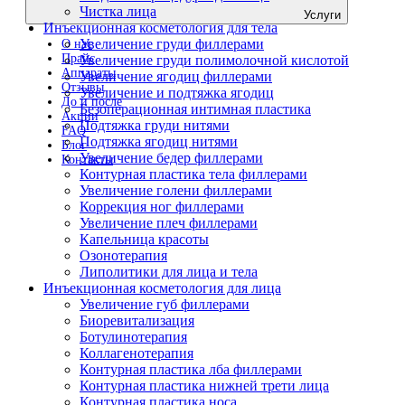
Чистка лица
Услуги
Инъекционная косметология для тела
Увеличение груди филлерами
О нас
Прайс
Увеличение груди полимолочной кислотой
Аппараты
Увеличение ягодиц филлерами
Отзывы
Увеличение и подтяжка ягодиц
До и после
Безоперационная интимная пластика
Акции
Подтяжка груди нитями
FAQ
Подтяжка ягодиц нитями
Блог
Увеличение бедер филлерами
Контакты
Контурная пластика тела филлерами
Увеличение голени филлерами
Коррекция ног филлерами
Увеличение плеч филлерами
Капельница красоты
Озонотерапия
Липолитики для лица и тела
Инъекционная косметология для лица
Увеличение губ филлерами
Биоревитализация
Ботулинотерапия
Коллагенотерапия
Контурная пластика лба филлерами
Контурная пластика нижней трети лица
Контурная пластика носа