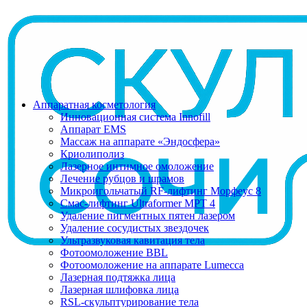
Аппаратная косметология
Инновационная система Innofill
Аппарат EMS
Массаж на аппарате «Эндосфера»
Криолиполиз
Лазерное интимное омоложение
Лечение рубцов и шрамов
Микроигольчатый RF-лифтинг Морфеус 8
Смас-лифтинг Ultraformer MPT 4
Удаление пигментных пятен лазером
Удаление сосудистых звездочек
Ультразвуковая кавитация тела
Фотоомоложение BBL
Фотоомоложение на аппарате Lumecca
Лазерная подтяжка лица
Лазерная шлифовка лица
RSL-скульптурирование тела