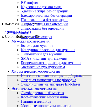
RF-лифтинг
Круговая подтяжка лица
Удаление жира без операции
Блефаропластика без операции
Пластика носа без операции
Пн–Вс: с 10:00 до 22:00
Липоредукция без операции
Липосакция без операции
+7 (904) 597-11-11
Эпиляция
г. Сочи, Войкова, д. 35
Лазерная эпиляция
Мужская косметология
Ботокс для мужчин
Контурная пластика для мужчин
Липолитики для мужчин
SMAS-лифтинг для мужчин
Биоревитализация лица для мужчин
Увеличение губ мужчинам
Хирургическая косметология
Классическая липосакция подбородка
Лазерная липосакция подбородка
Эндолифтинг на аппарате Endolazer
Эстетическая косметология
Лимфодренажный массаж
Косметический массаж лица
Пилинги для лица
Уходовые процедуры для лица