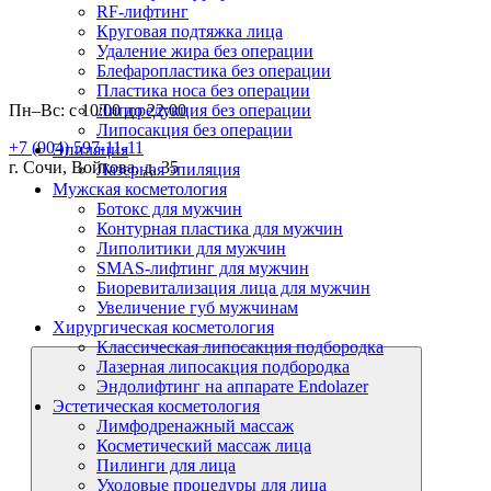
RF-лифтинг
Круговая подтяжка лица
Удаление жира без операции
Блефаропластика без операции
Пластика носа без операции
Пн–Вс: с 10:00 до 22:00
Липоредукция без операции
Липосакция без операции
+7 (904) 597-11-11
Эпиляция
г. Сочи, Войкова, д. 35
Лазерная эпиляция
Мужская косметология
Ботокс для мужчин
Контурная пластика для мужчин
Липолитики для мужчин
SMAS-лифтинг для мужчин
Биоревитализация лица для мужчин
Увеличение губ мужчинам
Хирургическая косметология
Классическая липосакция подбородка
Лазерная липосакция подбородка
Эндолифтинг на аппарате Endolazer
Эстетическая косметология
Лимфодренажный массаж
Косметический массаж лица
Пилинги для лица
Уходовые процедуры для лица