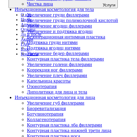
Чистка лица
Услуги
Инъекционная косметология для тела
Увеличение груди филлерами
О нас
Прайс
Увеличение груди полимолочной кислотой
Аппараты
Увеличение ягодиц филлерами
Отзывы
Увеличение и подтяжка ягодиц
До и после
Безоперационная интимная пластика
Акции
Подтяжка груди нитями
FAQ
Подтяжка ягодиц нитями
Блог
Увеличение бедер филлерами
Контакты
Контурная пластика тела филлерами
Увеличение голени филлерами
Коррекция ног филлерами
Увеличение плеч филлерами
Капельница красоты
Озонотерапия
Липолитики для лица и тела
Инъекционная косметология для лица
Увеличение губ филлерами
Биоревитализация
Ботулинотерапия
Коллагенотерапия
Контурная пластика лба филлерами
Контурная пластика нижней трети лица
Контурная пластика носа