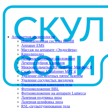
Аппаратная косметология
Инновационная система Innofill
Аппарат EMS
Массаж на аппарате «Эндосфера»
Криолиполиз
Лазерное интимное омоложение
Лечение рубцов и шрамов
Микроигольчатый RF-лифтинг Морфеус 8
Смас-лифтинг Ultraformer MPT 4
Удаление пигментных пятен лазером
Удаление сосудистых звездочек
Ультразвуковая кавитация тела
Фотоомоложение BBL
Фотоомоложение на аппарате Lumecca
Лазерная подтяжка лица
Лазерная шлифовка лица
RSL-скульптурирование тела