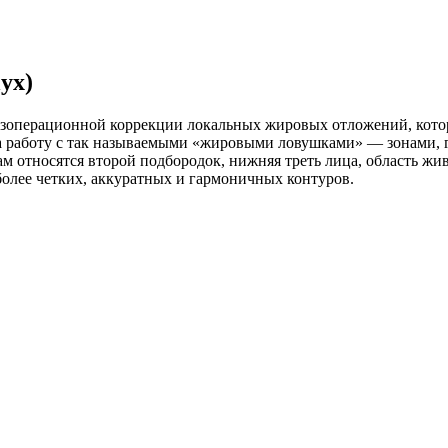
yx)
зоперационной коррекции локальных жировых отложений, котор
а работу с так называемыми «жировыми ловушками» — зонами, г
м относятся второй подбородок, нижняя треть лица, область жив
более четких, аккуратных и гармоничных контуров.