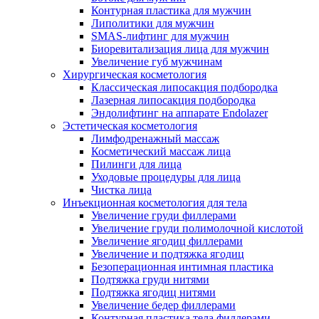
Контурная пластика для мужчин
Липолитики для мужчин
SMAS-лифтинг для мужчин
Биоревитализация лица для мужчин
Увеличение губ мужчинам
Хирургическая косметология
Классическая липосакция подбородка
Лазерная липосакция подбородка
Эндолифтинг на аппарате Endolazer
Эстетическая косметология
Лимфодренажный массаж
Косметический массаж лица
Пилинги для лица
Уходовые процедуры для лица
Чистка лица
Инъекционная косметология для тела
Увеличение груди филлерами
Увеличение груди полимолочной кислотой
Увеличение ягодиц филлерами
Увеличение и подтяжка ягодиц
Безоперационная интимная пластика
Подтяжка груди нитями
Подтяжка ягодиц нитями
Увеличение бедер филлерами
Контурная пластика тела филлерами