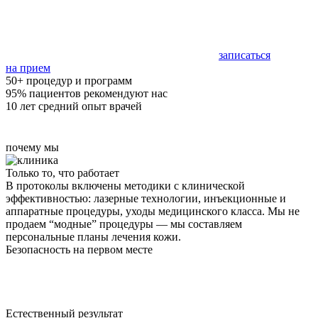
записаться
на прием
50+ процедур и программ
95% пациентов рекомендуют нас
10 лет средний опыт врачей
почему мы
Только то, что работает
В протоколы включены методики с клинической
эффективностью: лазерные технологии, инъекционные и
аппаратные процедуры, уходы медицинского класса. Мы не
продаем “модные” процедуры — мы составляем
персональные планы лечения кожи.
Безопасность на первом месте
Все процедуры проводятся после очной консультации, сбора
анамнеза и фоторегистрации. Используем чек-листы,
информированное согласие, пробные зоны и контролируемые
параметры энергии/температуры.
Естественный результат