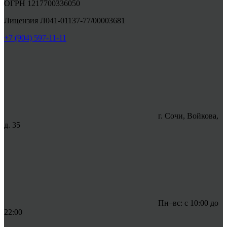
ОГРН 1217700336050
Лицензия Л041-01137-77/00003681
+7 (904) 597-11-11
г. Сочи, Войкова,
д. 35
Пн–вс: с 10:00 до
22:00