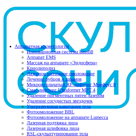
Аппаратная косметология
Инновационная система Innofill
Аппарат EMS
Массаж на аппарате «Эндосфера»
Криолиполиз
Лазерное интимное омоложение
Лечение рубцов и шрамов
Микроигольчатый RF-лифтинг Морфеус 8
Смас-лифтинг Ultraformer MPT 4
Удаление пигментных пятен лазером
Удаление сосудистых звездочек
Ультразвуковая кавитация тела
Фотоомоложение BBL
Фотоомоложение на аппарате Lumecca
Лазерная подтяжка лица
Лазерная шлифовка лица
RSL-скульптурирование тела