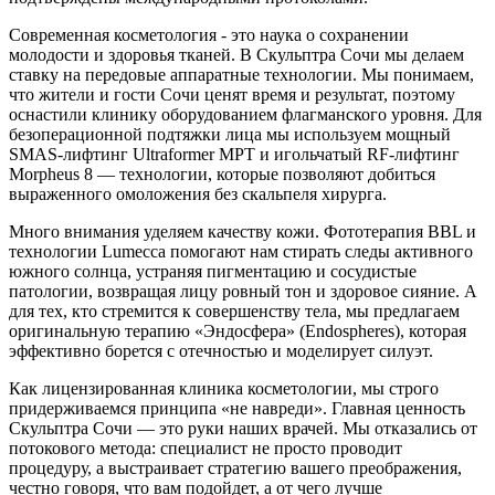
Современная косметология - это наука о сохранении
молодости и здоровья тканей. В Скульптра Сочи мы делаем
ставку на передовые аппаратные технологии. Мы понимаем,
что жители и гости Сочи ценят время и результат, поэтому
оснастили клинику оборудованием флагманского уровня. Для
безоперационной подтяжки лица мы используем мощный
SMAS-лифтинг Ultraformer MPT и игольчатый RF-лифтинг
Morpheus 8 — технологии, которые позволяют добиться
выраженного омоложения без скальпеля хирурга.
Много внимания уделяем качеству кожи. Фототерапия BBL и
технологии Lumecca помогают нам стирать следы активного
южного солнца, устраняя пигментацию и сосудистые
патологии, возвращая лицу ровный тон и здоровое сияние. А
для тех, кто стремится к совершенству тела, мы предлагаем
оригинальную терапию «Эндосфера» (Endospheres), которая
эффективно борется с отечностью и моделирует силуэт.
Как лицензированная клиника косметологии, мы строго
придерживаемся принципа «не навреди». Главная ценность
Скульптра Сочи — это руки наших врачей. Мы отказались от
потокового метода: специалист не просто проводит
процедуру, а выстраивает стратегию вашего преображения,
честно говоря, что вам подойдет, а от чего лучше