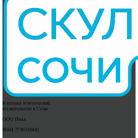
Клиника эстетической
косметологии в Сочи
ООО Ника
ИНН 7736335841