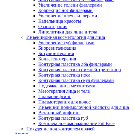
Увеличение голени филлерами
Коррекция ног филлерами
Увеличение плеч филлерами
Капельница красоты
Озонотерапия
Липолитики для лица и тела
Инъекционная косметология для лица
Увеличение губ филлерами
Биоревитализация
Ботулинотерапия
Коллагенотерапия
Контурная пластика лба филлерами
Контурная пластика нижней трети лица
Контурная пластика носа
Контурная пластика скул филлерами
Подтяжка лица мезонитями
Мезотерапия лица и тела
Плазмолифтинг
Плазмотерапия для волос
Инъекции полимолочной кислоты для лица
Векторный лифтинг
Контурная пластика губ
Комплексное омолаживание FullFace
Похудение под контролем врачей