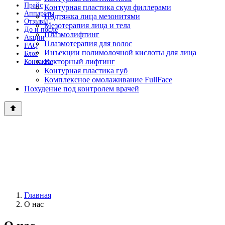
Прайс
Контурная пластика скул филлерами
Аппараты
Подтяжка лица мезонитями
Отзывы
Мезотерапия лица и тела
До и после
Плазмолифтинг
Акции
Плазмотерапия для волос
FAQ
Инъекции полимолочной кислоты для лица
Блог
Векторный лифтинг
Контакты
Контурная пластика губ
Комплексное омолаживание FullFace
Похудение под контролем врачей
Главная
О нас