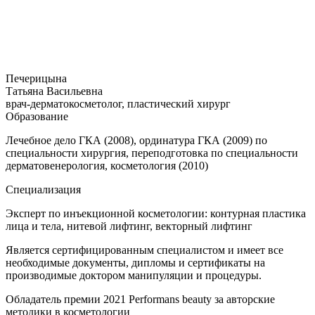
Печерицына
Татьяна Васильевна
Е
врач-дерматокосметолог, пластический хирург
А
Образование
Лечебное дело ГКА (2008), ординатура ГКА (2009) по
Л
специальности хирургия, переподготовка по специальности
дерматовенерология, косметология (2010)
в
Специализация
п
Эксперт по инъекционной косметологии: контурная пластика
а
лица и тела, нитевой лифтинг, векторный лифтинг
Р
Является сертифицированным специалистом и имеет все
Я
необходимые документы, дипломы и сертификаты на
н
производимые доктором манипуляции и процедуры.
п
Обладатель премии 2021 Performans beauty
за авторские
методики в косметологии