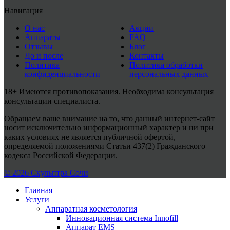
Навигация
О нас
Акции
Аппараты
FAQ
Отзывы
Блог
До и после
Контакты
Политика
Политика обработки
конфиденциальности
персональных данных
18+ Имеются противопоказания. Необходима консультация
консультации специалиста.
Обращаем ваше внимание на то, что данный интернет-сайт
носит исключительно информационный характер и ни при
каких условиях не является публичной офертой,
определяемой положениями Статьи 437(2) Гражданского
кодекса Российской Федерации.
© 2026 Скульптра Сочи
Главная
Услуги
Аппаратная косметология
Инновационная система Innofill
Аппарат EMS