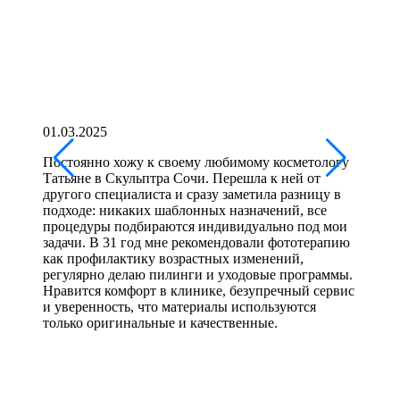
01.03.2025
17.
Постоянно хожу к своему любимому косметологу
Дол
Татьяне в Скульптра Сочи. Перешла к ней от
под
другого специалиста и сразу заметила разницу в
спе
подходе: никаких шаблонных назначений, все
дел
процедуры подбираются индивидуально под мои
кон
задачи. В 31 год мне рекомендовали фототерапию
отв
как профилактику возрастных изменений,
жир
регулярно делаю пилинги и уходовые программы.
всё
Нравится комфорт в клинике, безупречный сервис
в р
и уверенность, что материалы используются
Ост
только оригинальные и качественные.
кли