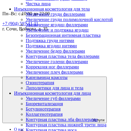
Чистка лица
Инъекционная косметология для тела
Пн–Вс: с 10:00 до 22:00
Увеличение груди филлерами
Увеличение груди полимолочной кислотой
+7 (904) 597-11-11
Увеличение ягодиц филлерами
г. Сочи, Войкова, д. 35
Увеличение и подтяжка ягодиц
Безоперационная интимная пластика
Подтяжка груди нитями
Подтяжка ягодиц нитями
Увеличение бедер филлерами
Контурная пластика тела филлерами
Увеличение голени филлерами
Коррекция ног филлерами
Увеличение плеч филлерами
Капельница красоты
Озонотерапия
Липолитики для лица и тела
Инъекционная косметология для лица
Увеличение губ филлерами
Биоревитализация
Ботулинотерапия
Коллагенотерапия
Контурная пластика лба филлерами
Услуги
Контурная пластика нижней трети лица
О нас
Контурная пластика носа