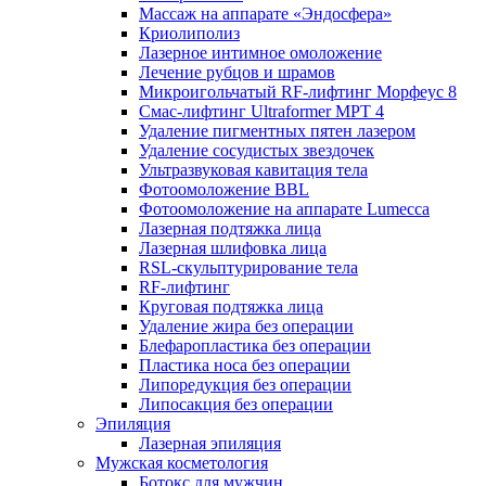
Массаж на аппарате «Эндосфера»
Криолиполиз
Лазерное интимное омоложение
Лечение рубцов и шрамов
Микроигольчатый RF-лифтинг Морфеус 8
Смас-лифтинг Ultraformer MPT 4
Удаление пигментных пятен лазером
Удаление сосудистых звездочек
Ультразвуковая кавитация тела
Фотоомоложение BBL
Фотоомоложение на аппарате Lumecca
Лазерная подтяжка лица
Лазерная шлифовка лица
RSL-скульптурирование тела
RF-лифтинг
Круговая подтяжка лица
Удаление жира без операции
Блефаропластика без операции
Пластика носа без операции
Липоредукция без операции
Липосакция без операции
Эпиляция
Лазерная эпиляция
Мужская косметология
Ботокс для мужчин