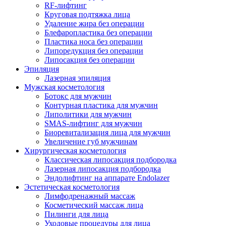
RF-лифтинг
Круговая подтяжка лица
Удаление жира без операции
Блефаропластика без операции
Пластика носа без операции
Липоредукция без операции
Липосакция без операции
Эпиляция
Лазерная эпиляция
Мужская косметология
Ботокс для мужчин
Контурная пластика для мужчин
Липолитики для мужчин
SMAS-лифтинг для мужчин
Биоревитализация лица для мужчин
Увеличение губ мужчинам
Хирургическая косметология
Классическая липосакция подбородка
Лазерная липосакция подбородка
Эндолифтинг на аппарате Endolazer
Эстетическая косметология
Лимфодренажный массаж
Косметический массаж лица
Пилинги для лица
Уходовые процедуры для лица