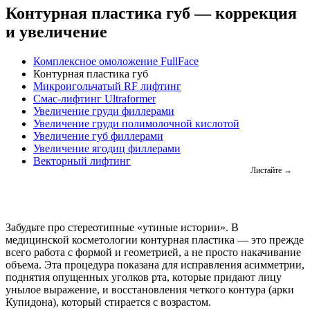
Контурная пластика губ — коррекция
и увеличение
Комплексное омоложение FullFace
Контурная пластика губ
Микроигольчатый RF лифтинг
Смас-лифтинг Ultraformer
Увеличение груди филлерами
Увеличение груди полимолочной кислотой
Увеличение губ филлерами
Увеличение ягодиц филлерами
Векторный лифтинг
Забудьте про стереотипные «утиные истории». В
медицинской косметологии контурная пластика — это прежде
всего работа с формой и геометрией, а не просто накачивание
объема. Эта процедура показана для исправления асимметрии,
поднятия опущенных уголков рта, которые придают лицу
унылое выражение, и восстановления четкого контура (арки
Купидона), который стирается с возрастом.