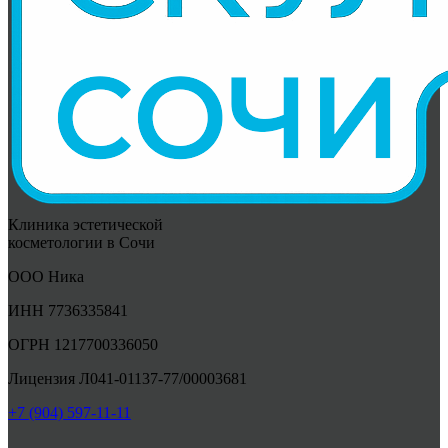
Клиника эстетической
косметологии в Сочи
ООО Ника
ИНН 7736335841
ОГРН 1217700336050
Лицензия Л041-01137-77/00003681
+7 (904) 597-11-11