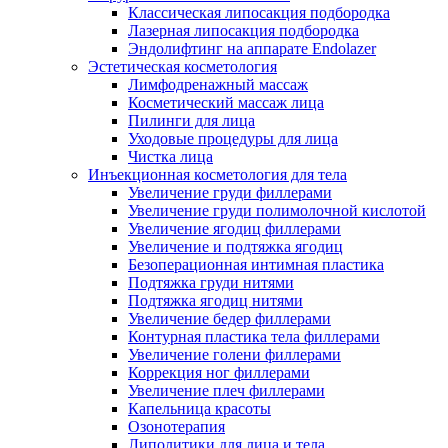
Классическая липосакция подбородка
Лазерная липосакция подбородка
Эндолифтинг на аппарате Endolazer
Эстетическая косметология
Лимфодренажный массаж
Косметический массаж лица
Пилинги для лица
Уходовые процедуры для лица
Чистка лица
Инъекционная косметология для тела
Увеличение груди филлерами
Увеличение груди полимолочной кислотой
Увеличение ягодиц филлерами
Увеличение и подтяжка ягодиц
Безоперационная интимная пластика
Подтяжка груди нитями
Подтяжка ягодиц нитями
Увеличение бедер филлерами
Контурная пластика тела филлерами
Увеличение голени филлерами
Коррекция ног филлерами
Увеличение плеч филлерами
Капельница красоты
Озонотерапия
Липолитики для лица и тела