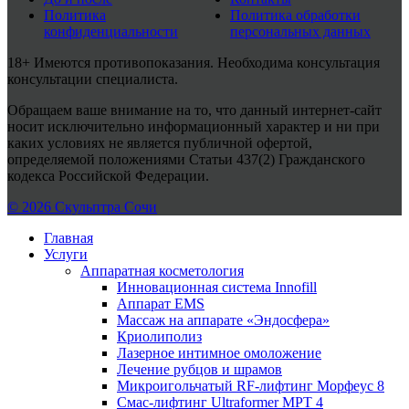
Политика
Политика обработки
конфиденциальности
персональных данных
18+ Имеются противопоказания. Необходима консультация
консультации специалиста.
Обращаем ваше внимание на то, что данный интернет-сайт
носит исключительно информационный характер и ни при
каких условиях не является публичной офертой,
определяемой положениями Статьи 437(2) Гражданского
кодекса Российской Федерации.
© 2026 Скульптра Сочи
Главная
Услуги
Аппаратная косметология
Инновационная система Innofill
Аппарат EMS
Массаж на аппарате «Эндосфера»
Криолиполиз
Лазерное интимное омоложение
Лечение рубцов и шрамов
Микроигольчатый RF-лифтинг Морфеус 8
Смас-лифтинг Ultraformer MPT 4