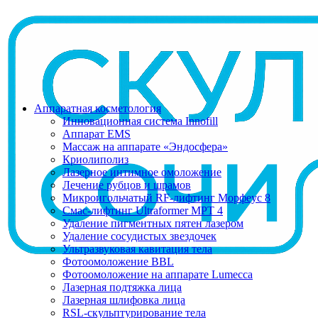
Аппаратная косметология
Инновационная система Innofill
Аппарат EMS
Массаж на аппарате «Эндосфера»
Криолиполиз
Лазерное интимное омоложение
Лечение рубцов и шрамов
Микроигольчатый RF-лифтинг Морфеус 8
Смас-лифтинг Ultraformer MPT 4
Удаление пигментных пятен лазером
Удаление сосудистых звездочек
Ультразвуковая кавитация тела
Фотоомоложение BBL
Фотоомоложение на аппарате Lumecca
Лазерная подтяжка лица
Лазерная шлифовка лица
RSL-скульптурирование тела