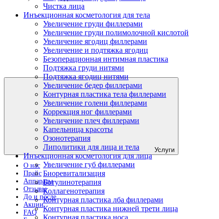
Чистка лица
Инъекционная косметология для тела
Увеличение груди филлерами
Увеличение груди полимолочной кислотой
Увеличение ягодиц филлерами
Увеличение и подтяжка ягодиц
Безоперационная интимная пластика
Подтяжка груди нитями
Подтяжка ягодиц нитями
Увеличение бедер филлерами
Контурная пластика тела филлерами
Увеличение голени филлерами
Коррекция ног филлерами
Увеличение плеч филлерами
Капельница красоты
Озонотерапия
Липолитики для лица и тела
Услуги
Инъекционная косметология для лица
Увеличение губ филлерами
О нас
Биоревитализация
Прайс
Аппараты
Ботулинотерапия
Отзывы
Коллагенотерапия
До и после
Контурная пластика лба филлерами
Акции
Контурная пластика нижней трети лица
FAQ
Контурная пластика носа