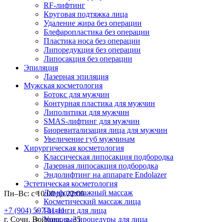
RF-лифтинг
Круговая подтяжка лица
Удаление жира без операции
Блефаропластика без операции
Пластика носа без операции
Липоредукция без операции
Липосакция без операции
Эпиляция
Лазерная эпиляция
Мужская косметология
Ботокс для мужчин
Контурная пластика для мужчин
Липолитики для мужчин
SMAS-лифтинг для мужчин
Биоревитализация лица для мужчин
Увеличение губ мужчинам
Хирургическая косметология
Классическая липосакция подбородка
Лазерная липосакция подбородка
Эндолифтинг на аппарате Endolazer
Эстетическая косметология
Лимфодренажный массаж
Пн–Вс: с 10:00 до 22:00
Косметический массаж лица
Пилинги для лица
+7 (904) 597-11-11
Уходовые процедуры для лица
г. Сочи, Войкова, д. 35