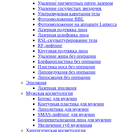
Удаление пигментных пятен лазером
Удаление сосудистых звездочек
Ультразвуковая кавитация тела
Фотоомоложение BBL
Фотоомоложение на аппарате Lumecca
Лазерная подтяжка лица
Лазерная шлифовка лица
RSL-скульптурирование тела
RF-лифтинг
Круговая подтяжка лица
Удаление жира без операции
Блефаропластика без операции
Пластика носа без операции
Липоредукция без операции
Липосакция без операции
Эпиляция
Лазерная эпиляция
Мужская косметология
Ботокс для мужчин
Контурная пластика для мужчин
Липолитики для мужчин
SMAS-лифтинг для мужчин
Биоревитализация лица для мужчин
Увеличение губ мужчинам
Хирургическая косметология