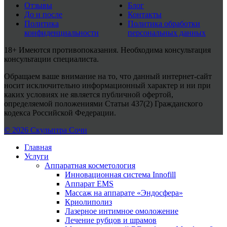
Отзывы
Блог
До и после
Контакты
Политика
Политика обработки
конфиденциальности
персональных данных
18+ Имеются противопоказания. Необходима консультация
консультации специалиста.
Обращаем ваше внимание на то, что данный интернет-сайт
носит исключительно информационный характер и ни при
каких условиях не является публичной офертой,
определяемой положениями Статьи 437(2) Гражданского
кодекса Российской Федерации.
© 2026 Скульптра Сочи
Главная
Услуги
Аппаратная косметология
Инновационная система Innofill
Аппарат EMS
Массаж на аппарате «Эндосфера»
Криолиполиз
Лазерное интимное омоложение
Лечение рубцов и шрамов