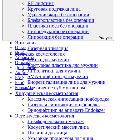
RF-лифтинг
Круговая подтяжка лица
Удаление жира без операции
Блефаропластика без операции
Пластика носа без операции
Липоредукция без операции
Липосакция без операции
Услуги
Эпиляция
О нас
Лазерная эпиляция
Прайс
Мужская косметология
Аппараты
Ботокс для мужчин
Отзывы
Контурная пластика для мужчин
До и после
Липолитики для мужчин
Акции
SMAS-лифтинг для мужчин
FAQ
Биоревитализация лица для мужчин
Блог
Увеличение губ мужчинам
Контакты
Хирургическая косметология
Классическая липосакция подбородка
Лазерная липосакция подбородка
Эндолифтинг на аппарате Endolazer
Эстетическая косметология
Лимфодренажный массаж
Косметический массаж лица
Пилинги для лица
Уходовые процедуры для лица