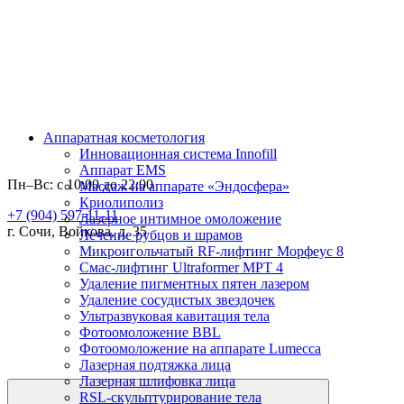
Аппаратная косметология
Инновационная система Innofill
Аппарат EMS
Пн–Вс: с 10:00 до 22:00
Массаж на аппарате «Эндосфера»
Криолиполиз
+7 (904) 597-11-11
Лазерное интимное омоложение
г. Сочи, Войкова, д. 35
Лечение рубцов и шрамов
Микроигольчатый RF-лифтинг Морфеус 8
Смас-лифтинг Ultraformer MPT 4
Удаление пигментных пятен лазером
Удаление сосудистых звездочек
Ультразвуковая кавитация тела
Фотоомоложение BBL
Фотоомоложение на аппарате Lumecca
Лазерная подтяжка лица
Лазерная шлифовка лица
RSL-скульптурирование тела