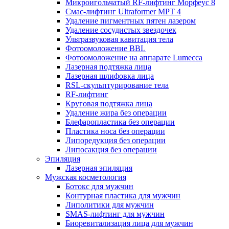
Микроигольчатый RF-лифтинг Морфеус 8
Смас-лифтинг Ultraformer MPT 4
Удаление пигментных пятен лазером
Удаление сосудистых звездочек
Ультразвуковая кавитация тела
Фотоомоложение BBL
Фотоомоложение на аппарате Lumecca
Лазерная подтяжка лица
Лазерная шлифовка лица
RSL-скульптурирование тела
RF-лифтинг
Круговая подтяжка лица
Удаление жира без операции
Блефаропластика без операции
Пластика носа без операции
Липоредукция без операции
Липосакция без операции
Эпиляция
Лазерная эпиляция
Мужская косметология
Ботокс для мужчин
Контурная пластика для мужчин
Липолитики для мужчин
SMAS-лифтинг для мужчин
Биоревитализация лица для мужчин