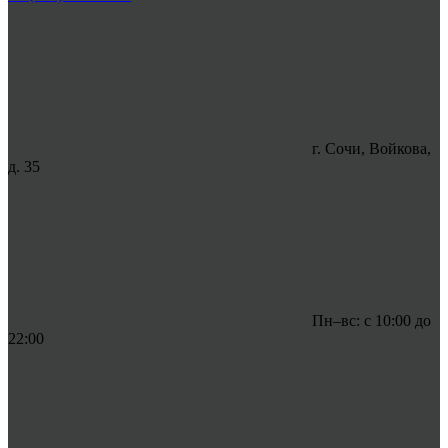
г. Сочи, Войкова,
д. 35
Пн–вс: с 10:00 до
22:00