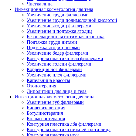
Чистка лица
Инъекционная косметология для тела
Увеличение груди филлерами
Увеличение груди полимолочной кислотой
Увеличение ягодиц филлерами
Увеличение и подтяжка ягодиц
Безоперационная интимная пластика
Подтяжка груди нитями
Подтяжка ягодиц нитями
Увеличение бедер филлерами
Контурная пластика тела филлерами
Увеличение голени филлерами
Коррекция ног филлерами
Увеличение плеч филлерами
Капельница красоты
Озонотерапия
Липолитики для лица и тела
Инъекционная косметология для лица
Увеличение губ филлерами
Биоревитализация
Ботулинотерапия
Коллагенотерапия
Контурная пластика лба филлерами
Контурная пластика нижней трети лица
Контурная пластика носа