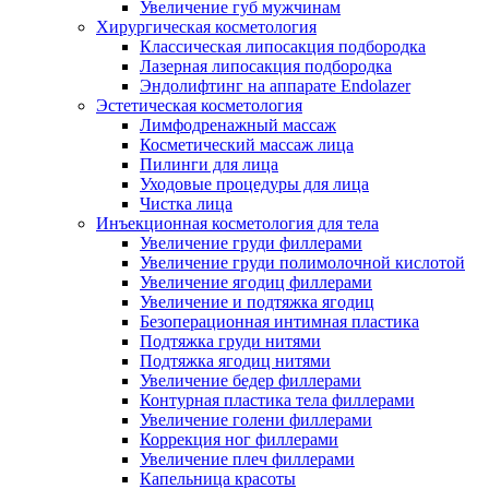
Увеличение губ мужчинам
Хирургическая косметология
Классическая липосакция подбородка
Лазерная липосакция подбородка
Эндолифтинг на аппарате Endolazer
Эстетическая косметология
Лимфодренажный массаж
Косметический массаж лица
Пилинги для лица
Уходовые процедуры для лица
Чистка лица
Инъекционная косметология для тела
Увеличение груди филлерами
Увеличение груди полимолочной кислотой
Увеличение ягодиц филлерами
Увеличение и подтяжка ягодиц
Безоперационная интимная пластика
Подтяжка груди нитями
Подтяжка ягодиц нитями
Увеличение бедер филлерами
Контурная пластика тела филлерами
Увеличение голени филлерами
Коррекция ног филлерами
Увеличение плеч филлерами
Капельница красоты