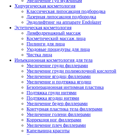
Увеличение губ мужчинам
Хирургическая косметология
Классическая липосакция подбородка
Лазерная липосакция подбородка
Эндолифтинг на аппарате Endolazer
Эстетическая косметология
Лимфодренажный массаж
Косметический массаж лица
Пилинги для лица
Уходовые процедуры для лица
Чистка лица
Инъекционная косметология для тела
Увеличение груди филлерами
Увеличение груди полимолочной кислотой
Увеличение ягодиц филлерами
Увеличение и подтяжка ягодиц
Безоперационная интимная пластика
Подтяжка груди нитями
Подтяжка ягодиц нитями
Увеличение бедер филлерами
Контурная пластика тела филлерами
Увеличение голени филлерами
Коррекция ног филлерами
Увеличение плеч филлерами
Капельница красоты