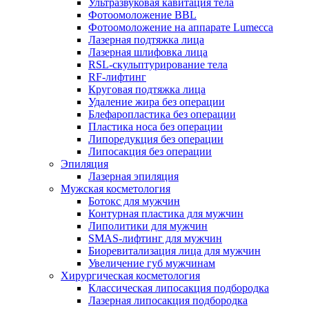
Ультразвуковая кавитация тела
Фотоомоложение BBL
Фотоомоложение на аппарате Lumecca
Лазерная подтяжка лица
Лазерная шлифовка лица
RSL-скульптурирование тела
RF-лифтинг
Круговая подтяжка лица
Удаление жира без операции
Блефаропластика без операции
Пластика носа без операции
Липоредукция без операции
Липосакция без операции
Эпиляция
Лазерная эпиляция
Мужская косметология
Ботокс для мужчин
Контурная пластика для мужчин
Липолитики для мужчин
SMAS-лифтинг для мужчин
Биоревитализация лица для мужчин
Увеличение губ мужчинам
Хирургическая косметология
Классическая липосакция подбородка
Лазерная липосакция подбородка