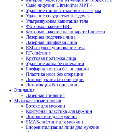
Смас-лифтинг Ultraformer MPT 4
Удаление пигментных пятен лазером
Удаление сосудистых звездочек
Ультразвуковая кавитация тела
Фотоомоложение BBL
Фотоомоложение на аппарате Lumecca
Лазерная подтяжка лица
Лазерная шлифовка лица
RSL-скульптурирование тела
RF-лифтинг
Круговая подтяжка лица
Удаление жира без операции
Блефаропластика без операции
Пластика носа без операции
Липоредукция без операции
Липосакция без операции
Эпиляция
Лазерная эпиляция
Мужская косметология
Ботокс для мужчин
Контурная пластика для мужчин
Липолитики для мужчин
SMAS-лифтинг для мужчин
Биоревитализация лица для мужчин