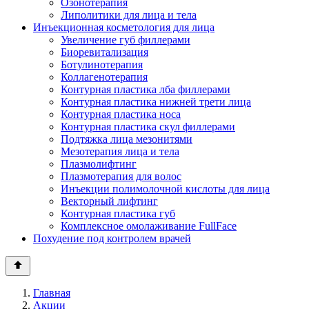
Озонотерапия
Липолитики для лица и тела
Инъекционная косметология для лица
Увеличение губ филлерами
Биоревитализация
Ботулинотерапия
Коллагенотерапия
Контурная пластика лба филлерами
Контурная пластика нижней трети лица
Контурная пластика носа
Контурная пластика скул филлерами
Подтяжка лица мезонитями
Мезотерапия лица и тела
Плазмолифтинг
Плазмотерапия для волос
Инъекции полимолочной кислоты для лица
Векторный лифтинг
Контурная пластика губ
Комплексное омолаживание FullFace
Похудение под контролем врачей
Главная
Акции