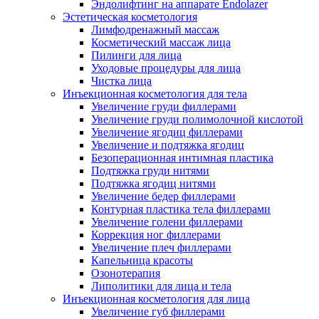
Эндолифтинг на аппарате Endolazer
Эстетическая косметология
Лимфодренажный массаж
Косметический массаж лица
Пилинги для лица
Уходовые процедуры для лица
Чистка лица
Инъекционная косметология для тела
Увеличение груди филлерами
Увеличение груди полимолочной кислотой
Увеличение ягодиц филлерами
Увеличение и подтяжка ягодиц
Безоперационная интимная пластика
Подтяжка груди нитями
Подтяжка ягодиц нитями
Увеличение бедер филлерами
Контурная пластика тела филлерами
Увеличение голени филлерами
Коррекция ног филлерами
Увеличение плеч филлерами
Капельница красоты
Озонотерапия
Липолитики для лица и тела
Инъекционная косметология для лица
Увеличение губ филлерами