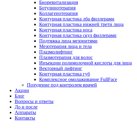
Биоревитализация
Ботулинотерапия
Коллагенотерапия
Контурная пластика лба филлерами
Контурная пластика нижней трети лица
Контурная пластика носа
Контурная пластика скул филлерами
Подтяжка лица мезонитями
Мезотерапия лица и тела
Плазмолифтинг
Плазмотерапия для волос
Инъекции полимолочной кислоты для лица
Векторный лифтинг
Контурная пластика губ
Комплексное омолаживание FullFace
Похудение под контролем врачей
Акции
Блог
Вопросы и ответы
До и после
Аппараты
Контакты