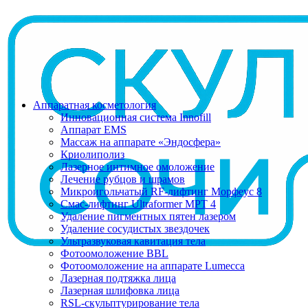
Аппаратная косметология
Инновационная система Innofill
Аппарат EMS
Массаж на аппарате «Эндосфера»
Криолиполиз
Лазерное интимное омоложение
Лечение рубцов и шрамов
Микроигольчатый RF-лифтинг Морфеус 8
Смас-лифтинг Ultraformer MPT 4
Удаление пигментных пятен лазером
Удаление сосудистых звездочек
Ультразвуковая кавитация тела
Фотоомоложение BBL
Фотоомоложение на аппарате Lumecca
Лазерная подтяжка лица
Лазерная шлифовка лица
RSL-скульптурирование тела