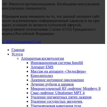
18+ Имеются противопоказания. Необходима консультация
консультации специалиста.
Обращаем ваше внимание на то, что данный интернет-сайт
носит исключительно информационный характер и ни при
каких условиях не является публичной офертой,
определяемой положениями Статьи 437(2) Гражданского
кодекса Российской Федерации.
© 2026 Скульптра Сочи
Главная
Услуги
Аппаратная косметология
Инновационная система Innofill
Аппарат EMS
Массаж на аппарате «Эндосфера»
Криолиполиз
Лазерное интимное омоложение
Лечение рубцов и шрамов
Микроигольчатый RF-лифтинг Морфеус 8
Смас-лифтинг Ultraformer MPT 4
Удаление пигментных пятен лазером
Удаление сосудистых звездочек
Ультразвуковая кавитация тела