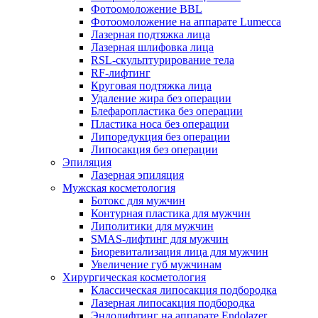
Фотоомоложение BBL
Фотоомоложение на аппарате Lumecca
Лазерная подтяжка лица
Лазерная шлифовка лица
RSL-скульптурирование тела
RF-лифтинг
Круговая подтяжка лица
Удаление жира без операции
Блефаропластика без операции
Пластика носа без операции
Липоредукция без операции
Липосакция без операции
Эпиляция
Лазерная эпиляция
Мужская косметология
Ботокс для мужчин
Контурная пластика для мужчин
Липолитики для мужчин
SMAS-лифтинг для мужчин
Биоревитализация лица для мужчин
Увеличение губ мужчинам
Хирургическая косметология
Классическая липосакция подбородка
Лазерная липосакция подбородка
Эндолифтинг на аппарате Endolazer