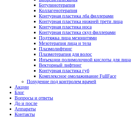
Ботулинотерапия
Коллагенотерапия
Контурная пластика лба филлерами
Контурная пластика нижней трети лица
Контурная пластика носа
Контурная пластика скул филлерами
Подтяжка лица мезонитями
Мезотерапия лица и тела
Плазмолифтинг
Плазмотерапия для волос
Инъекции полимолочной кислоты для лица
Векторный лифтинг
Контурная пластика губ
Комплексное омолаживание FullFace
Похудение под контролем врачей
Акции
Блог
Вопросы и ответы
До и после
Аппараты
Контакты