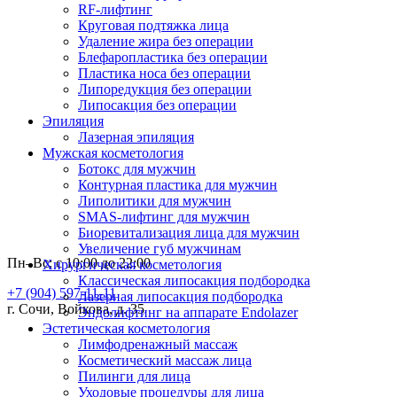
RF-лифтинг
Круговая подтяжка лица
Удаление жира без операции
Блефаропластика без операции
Пластика носа без операции
Липоредукция без операции
Липосакция без операции
Эпиляция
Лазерная эпиляция
Мужская косметология
Ботокс для мужчин
Контурная пластика для мужчин
Липолитики для мужчин
SMAS-лифтинг для мужчин
Биоревитализация лица для мужчин
Увеличение губ мужчинам
Пн–Вс: с 10:00 до 22:00
Хирургическая косметология
Классическая липосакция подбородка
+7 (904) 597-11-11
Лазерная липосакция подбородка
г. Сочи, Войкова, д. 35
Эндолифтинг на аппарате Endolazer
Эстетическая косметология
Лимфодренажный массаж
Косметический массаж лица
Пилинги для лица
Уходовые процедуры для лица