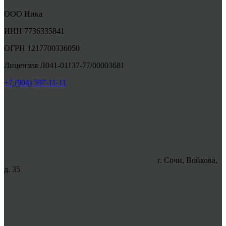
ООО Ника
ИНН 7736335841
ОГРН 1217700336050
Лицензия Л041-01137-77/00003681
+7 (904) 597-11-11
г. Сочи, Войкова,
д. 35