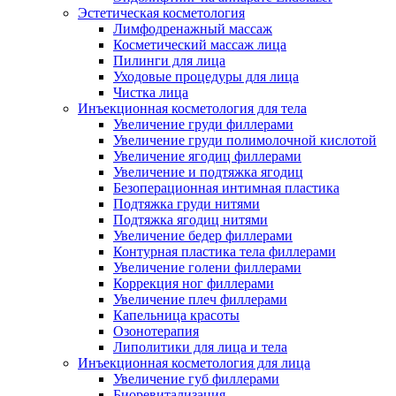
Эстетическая косметология
Лимфодренажный массаж
Косметический массаж лица
Пилинги для лица
Уходовые процедуры для лица
Чистка лица
Инъекционная косметология для тела
Увеличение груди филлерами
Увеличение груди полимолочной кислотой
Увеличение ягодиц филлерами
Увеличение и подтяжка ягодиц
Безоперационная интимная пластика
Подтяжка груди нитями
Подтяжка ягодиц нитями
Увеличение бедер филлерами
Контурная пластика тела филлерами
Увеличение голени филлерами
Коррекция ног филлерами
Увеличение плеч филлерами
Капельница красоты
Озонотерапия
Липолитики для лица и тела
Инъекционная косметология для лица
Увеличение губ филлерами
Биоревитализация