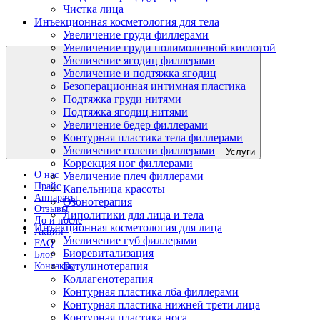
Чистка лица
Инъекционная косметология для тела
Увеличение груди филлерами
Увеличение груди полимолочной кислотой
Увеличение ягодиц филлерами
Увеличение и подтяжка ягодиц
Безоперационная интимная пластика
Подтяжка груди нитями
Подтяжка ягодиц нитями
Увеличение бедер филлерами
Контурная пластика тела филлерами
Увеличение голени филлерами
Услуги
Коррекция ног филлерами
О нас
Увеличение плеч филлерами
Прайс
Капельница красоты
Аппараты
Озонотерапия
Отзывы
Липолитики для лица и тела
До и после
Инъекционная косметология для лица
Акции
Увеличение губ филлерами
FAQ
Биоревитализация
Блог
Ботулинотерапия
Контакты
Коллагенотерапия
Контурная пластика лба филлерами
Контурная пластика нижней трети лица
Контурная пластика носа